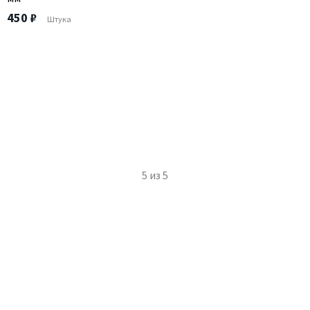
450 ₽
Штука
5
из
5