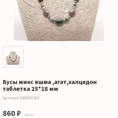
Бусы микс яшма ,агат,халцедон
таблетка 25*18 мм
Артикул: Б00001363
860 ₽
Штука