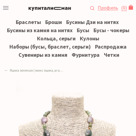
Профиль
(
0
)
Браслеты
Броши
Бусины Дзи на нитях
Бусины из камня на нитях
Бусы
Бусы - чокеры
Кольца, серьги
Кулоны
Наборы (бусы, браслет, серьги)
Распродажа
Сувениры из камня
Фурнитура
Четки
Яшма зеленая ( микс яшма,агат,халцедон)