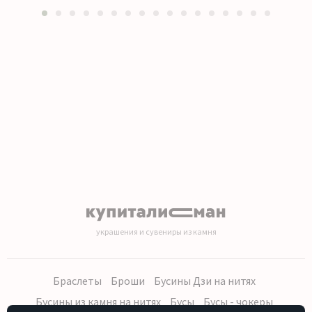
1
2
3
4
5
6
7
8
9
10
11
12
13
14
15
16
17
украшения и сувениры из камня
Браслеты
Броши
Бусины Дзи на нитях
Бусины из камня на нитях
Бусы
Бусы - чокеры