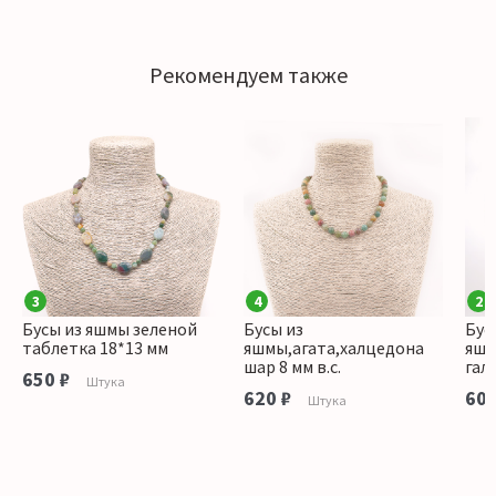
Рекомендуем также
3
4
2
Бусы из яшмы зеленой
Бусы из
Бус
таблетка 18*13 мм
яшмы,агата,халцедона
яшм
шар 8 мм в.с.
гал
650 ₽
Штука
620 ₽
600
Штука