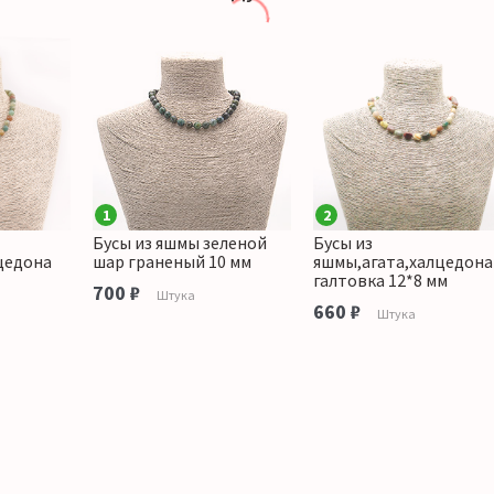
1
2
Бусы из яшмы зеленой
Бусы из
цедона
шар граненый 10 мм
яшмы,агата,халцедона
галтовка 12*8 мм
700 ₽
Штука
660 ₽
Штука