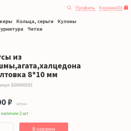
Профиль
Корзина
(
0
)
океры
Кольца, серьги
Кулоны
урнитура
Четки
усы из
шмы,агата,халцедона
алтовка 8*10 мм
икул: Б00000591
00 ₽
Штука
 наличии 2 шт
В корзину