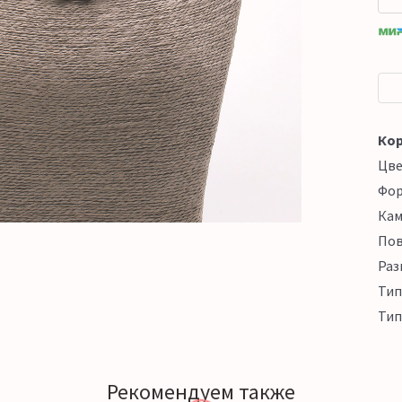
Кор
Цв
Фо
Кам
Пов
Раз
Тип
Тип
Рекомендуем также