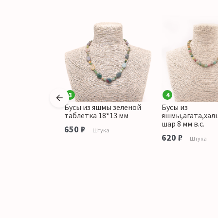
3
4
с яшма
Бусы из яшмы зеленой
Бусы из
цедон шар 10
таблетка 18*13 мм
яшмы,агата,хал
шар 8 мм в.с.
650 ₽
Штука
аличии
620 ₽
Штука