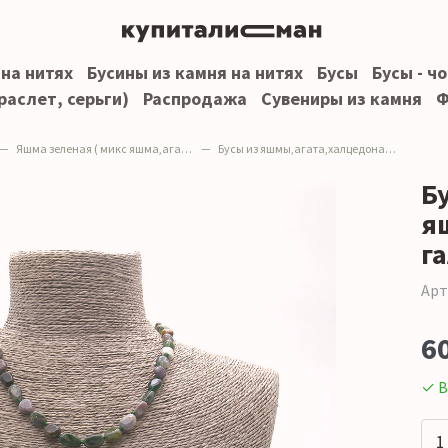
 на нитях
Бусины из камня на нитях
Бусы
Бусы - ч
раслет, серьги)
Распродажа
Сувениры из камня
Ф
Яшма зеленая ( микс яшма,агат,халцедон)
Бусы из яшмы,агата,халцедона галтовка 8*10 мм
Б
я
г
Арт
6
✓ В