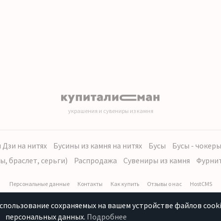
украшения и сувениры из камня
 Дзи на нитях
Бусины из камня на нитях
Бусы
Бусы - чокер
ы, браслет, серьги)
Распродажа
Сувениры из камня
Фурни
Персональные данные
Контакты
Как купить
Отзывы о нас
HostCMS
использование сохраняемых на вашем устройстве файлов cooki
персональных данных.
Подробнее