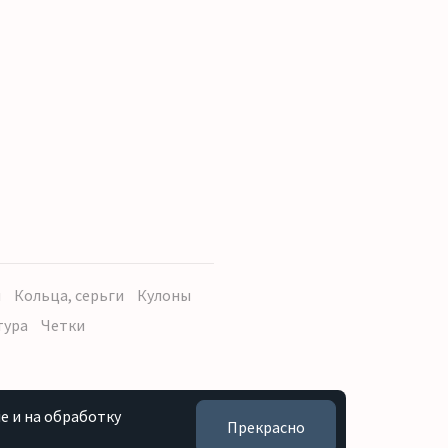
ы
Кольца, серьги
Кулоны
тура
Четки
e и на обработку
Прекрасно