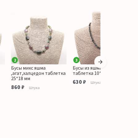
2
3
Бусы микс яшма
Бусы из яшмы зеленой
Б
,агат,халцедон таблетка
таблетка 10*8 мм
ш
25*18 мм
630 ₽
7
Штука
860 ₽
Штука