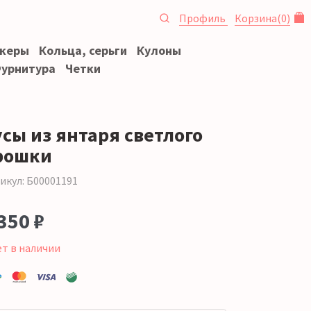
Профиль
Корзина
(
0
)
океры
Кольца, серьги
Кулоны
урнитура
Четки
усы из янтаря светлого
рошки
икул: Б00001191
350 ₽
ет в наличии