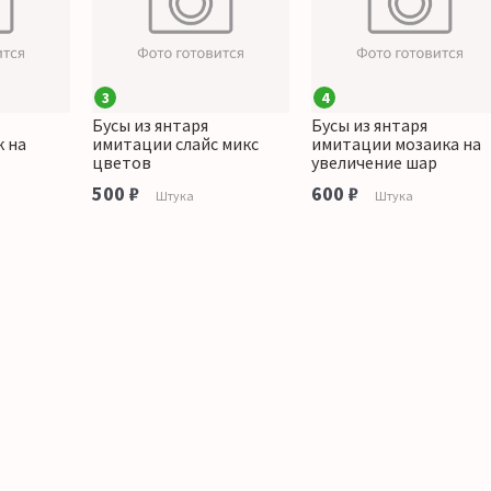
3
4
Бусы из янтаря
Бусы из янтаря
 на
имитации слайс микс
имитации мозаика на
цветов
увеличение шар
500 ₽
600 ₽
Штука
Штука