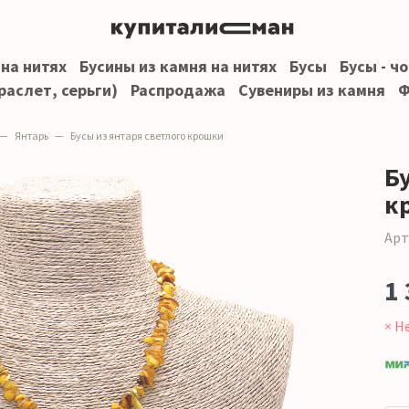
 на нитях
Бусины из камня на нитях
Бусы
Бусы - ч
раслет, серьги)
Распродажа
Сувениры из камня
Ф
Янтарь
Бусы из янтаря светлого крошки
Б
к
Арт
1 
× Н