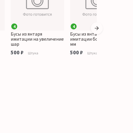
4
4
Бусы из янтаря
Бусы из янтаря
Б
имитации на увеличение
имитации бочонок 13*9
и
шар
мм
к
500 ₽
500 ₽
4
Штука
Штука