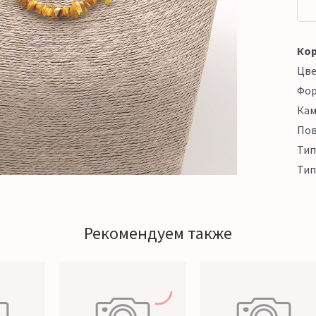
Кор
Цв
Фо
Кам
Пов
Тип
Тип
Рекомендуем также