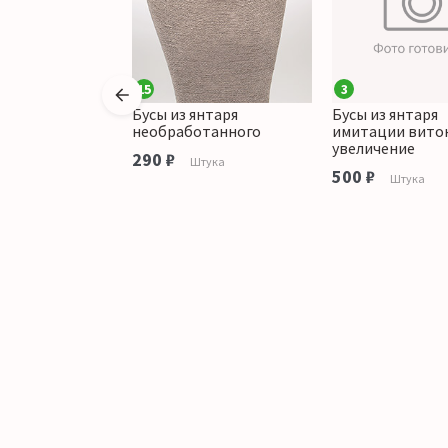
15
3
янтаря темного
Бусы из янтаря
Бусы из янтаря
необработанного
имитации виток
увеличение
аличии
290 ₽
Штука
500 ₽
Штука