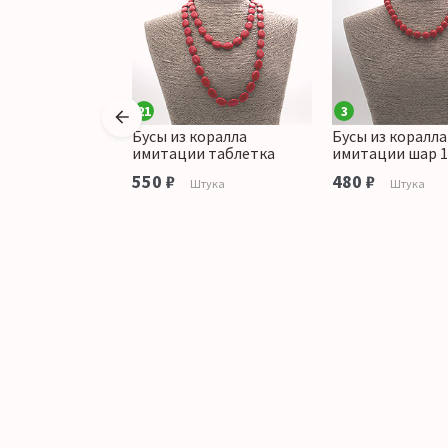
21
3
коралла
Бусы из коралла
Бусы из коралла
 шар 12 мм
имитации таблетка
имитации шар 1
аличии
550 ₽
480 ₽
Штука
Штука