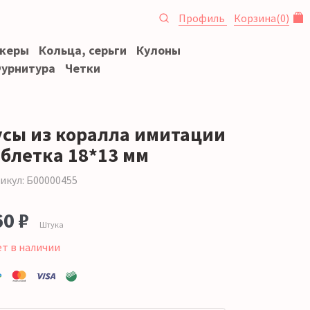
Профиль
Корзина
(
0
)
океры
Кольца, серьги
Кулоны
урнитура
Четки
усы из коралла имитации
аблетка 18*13 мм
икул: Б00000455
60 ₽
Штука
ет в наличии