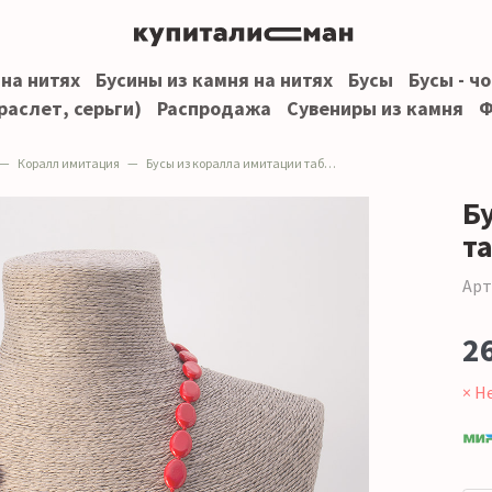
 на нитях
Бусины из камня на нитях
Бусы
Бусы - ч
раслет, серьги)
Распродажа
Сувениры из камня
Ф
Коралл имитация
Бусы из коралла имитации таблетка 18*13 мм
Б
т
Арт
2
× Н