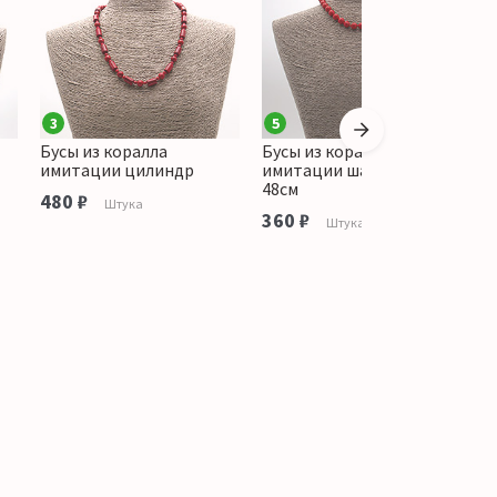
3
5
Бусы из коралла
Бусы из коралла
Б
имитации цилиндр
имитации шар 10 мм,
и
48см
4
480 ₽
Штука
360 ₽
4
Штука