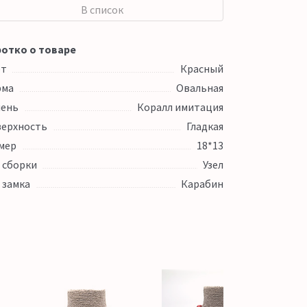
В список
отко о товаре
ет
Красный
рма
Овальная
ень
Коралл имитация
ерхность
Гладкая
мер
18*13
 сборки
Узел
 замка
Карабин