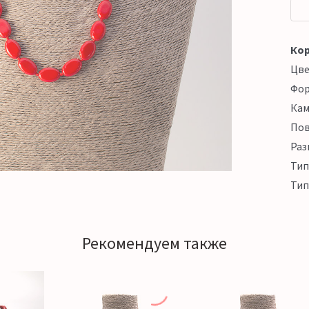
Кор
Цв
Фо
Кам
Пов
Раз
Тип
Тип
Рекомендуем также