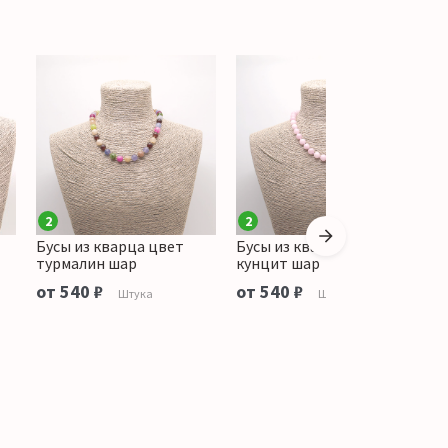
2
2
Бусы из кварца цвет
Бусы из кварца цвет
Б
турмалин шар
кунцит шар
я
от 540 ₽
от 540 ₽
о
Штука
Штука