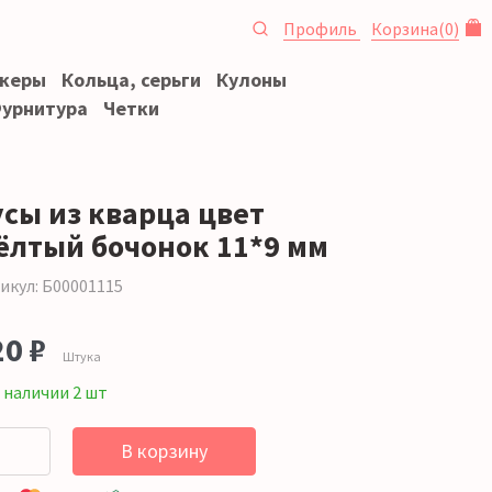
Профиль
Корзина
(
0
)
океры
Кольца, серьги
Кулоны
урнитура
Четки
усы из кварца цвет
ёлтый бочонок 11*9 мм
икул: Б00001115
20 ₽
Штука
 наличии 2 шт
В корзину