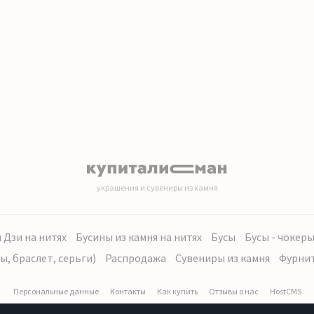
украшения и сувениры из камня
 Дзи на нитях
Бусины из камня на нитях
Бусы
Бусы - чокер
ы, браслет, серьги)
Распродажа
Сувениры из камня
Фурни
Персональные данные
Контакты
Как купить
Отзывы о нас
HostCMS