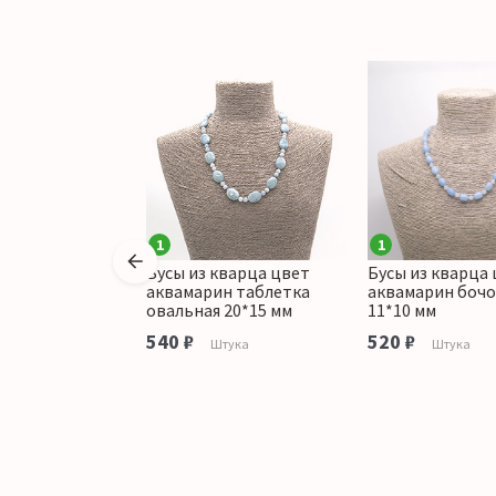
1
1
кварца
Бусы из кварца цвет
Бусы из кварца
о шар 12 мм
аквамарин таблетка
аквамарин боч
овальная 20*15 мм
11*10 мм
аличии
540 ₽
520 ₽
Штука
Штука