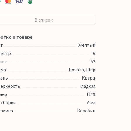
В список
отко о товаре
ет
Желтый
аметр
6
ина
52
рма
Бочата, Шар
ень
Кварц
ерхность
Гладкая
мер
11*9
 сборки
Узел
 замка
Карабин