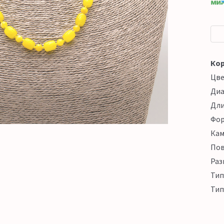
Кор
Цв
Ди
Дл
Фо
Кам
Пов
Раз
Тип
Тип