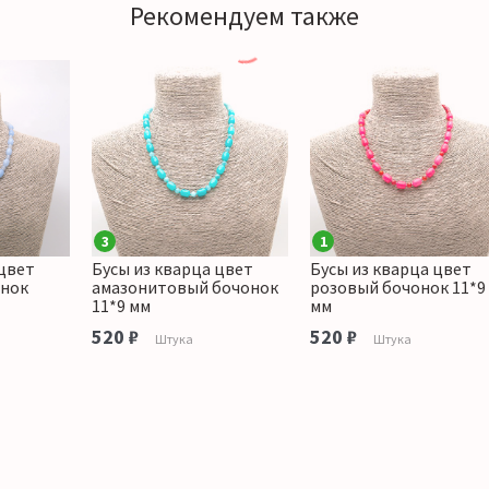
Рекомендуем также
3
1
 цвет
Бусы из кварца цвет
Бусы из кварца цвет
онок
амазонитовый бочонок
розовый бочонок 11*9
11*9 мм
мм
520 ₽
520 ₽
Штука
Штука