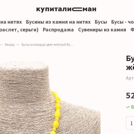
 на нитях
Бусины из камня на нитях
Бусы
Бусы - ч
раслет, серьги)
Распродажа
Сувениры из камня
Ф
Кварц
Бусы из кварца цвет жёлтый бочонок 11*9 мм
Б
ж
Арт
5
✓ В