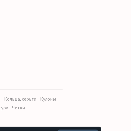
ы
Кольца, серьги
Кулоны
тура
Четки