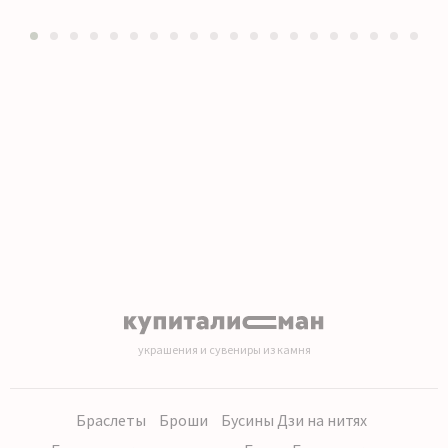
1
2
3
4
5
6
7
8
9
10
11
12
13
14
15
16
17
18
19
20
украшения и сувениры из камня
Браслеты
Броши
Бусины Дзи на нитях