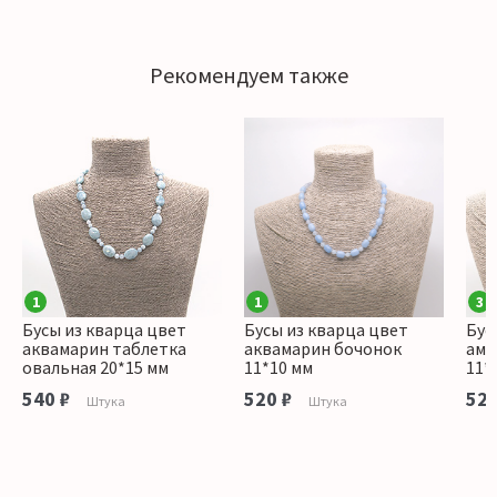
Рекомендуем также
1
1
3
Бусы из кварца цвет
Бусы из кварца цвет
Бус
аквамарин таблетка
аквамарин бочонок
ама
овальная 20*15 мм
11*10 мм
11*
540 ₽
520 ₽
520
Штука
Штука