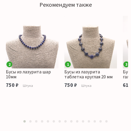
Рекомендуем также
2
1
3
Бусы из лазурита шар
Бусы из лазурита
Бус
10мм
таблетка круглая 20 мм
гал
750 ₽
750 ₽
610
Штука
Штука
1
2
3
4
5
6
7
8
9
10
11
12
13
14
15