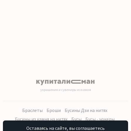
1
2
3
4
5
6
7
8
9
10
11
12
13
14
15
украшения и сувениры из камня
Браслеты
Броши
Бусины Дзи на нитях
Бусины из камня на нитях
Бусы
Бусы - чокеры
Кольца, серьги
Кулоны
Наборы (бусы, браслет, серьги)
Оставаясь на сайте, вы соглашаетесь