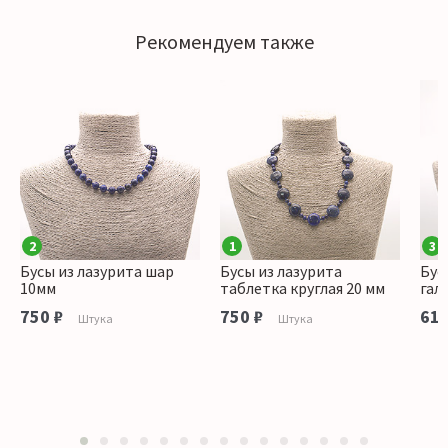
Рекомендуем также
2
1
3
Бусы из лазурита шар
Бусы из лазурита
Бус
10мм
таблетка круглая 20 мм
гал
750 ₽
750 ₽
610
Штука
Штука