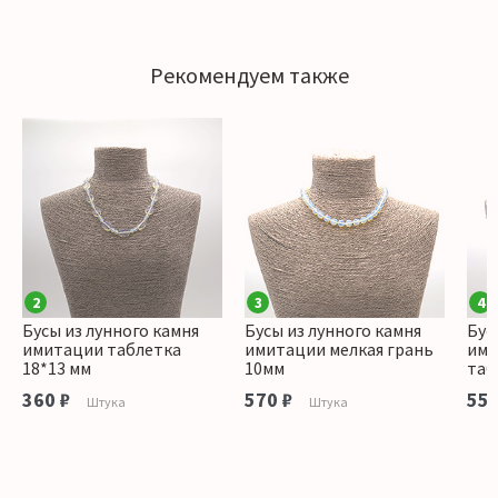
Рекомендуем также
2
3
4
Бусы из лунного камня
Бусы из лунного камня
Бус
имитации таблетка
имитации мелкая грань
ими
18*13 мм
10мм
таб
360 ₽
570 ₽
550
Штука
Штука