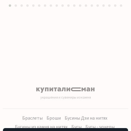
1
2
3
4
5
6
7
8
9
10
11
12
13
14
15
16
17
18
19
20
украшения и сувениры из камня
Браслеты
Броши
Бусины Дзи на нитях
Бусины из камня на нитях
Бусы
Бусы - чокеры