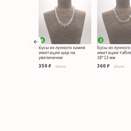
3
2
лунного камня
Бусы из лунного камня
Бусы из лунного
 таблетка
имитации шар на
имитации табл
увеличение
18*13 мм
аличии
350 ₽
360 ₽
Штука
Штука