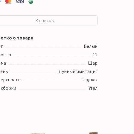
В список
отко о товаре
ет
Белый
аметр
12
рма
Шар
ень
Лунный имитация
ерхность
Гладкая
 сборки
Узел