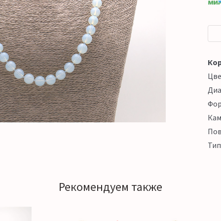
Кор
Цв
Ди
Фо
Кам
Пов
Тип
Рекомендуем также