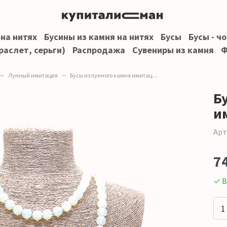
 на нитях
Бусины из камня на нитях
Бусы
Бусы - ч
раслет, серьги)
Распродажа
Сувениры из камня
Ф
Лунный имитация
Бусы из лунного камня имитации шар 12мм
Б
и
Арт
7
✓ В