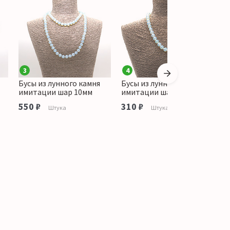
3
4
Бусы из лунного камня
Бусы из лунного камня
Б
имитации шар 10мм
имитации шар 10 мм
и
550 ₽
310 ₽
3
Штука
Штука