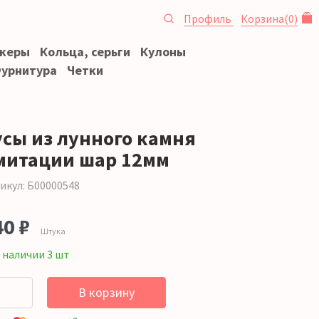
Профиль
Корзина
(
0
)
океры
Кольца, серьги
Кулоны
урнитура
Четки
усы из лунного камня
митации шар 12мм
икул: Б00000548
40 ₽
Штука
 наличии 3 шт
В корзину