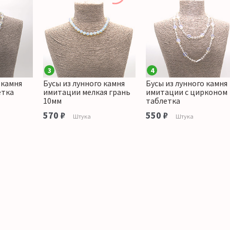
3
4
 камня
Бусы из лунного камня
Бусы из лунного камня
етка
имитации мелкая грань
имитации с цирконом
10мм
таблетка
570 ₽
550 ₽
Штука
Штука