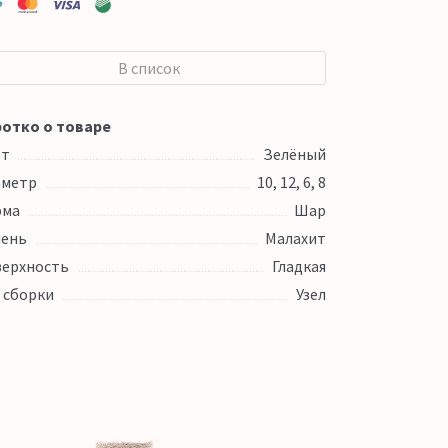
В список
отко о товаре
ет
Зелёный
аметр
10, 12, 6, 8
рма
Шар
ень
Малахит
ерхность
Гладкая
 сборки
Узел