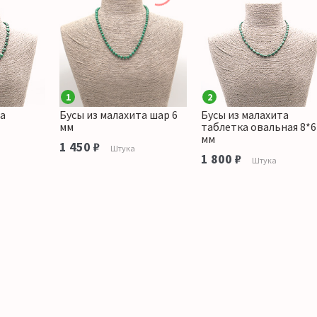
1
2
та
Бусы из малахита шар 6
Бусы из малахита
мм
таблетка овальная 8*6
мм
1 450 ₽
Штука
1 800 ₽
Штука