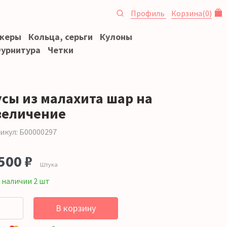
Профиль
Корзина
(
0
)
океры
Кольца, серьги
Кулоны
урнитура
Четки
усы из малахита шар на
величение
икул: Б00000297
500 ₽
Штука
 наличии 2 шт
В корзину