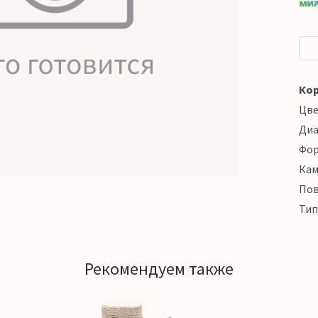
Кор
Цв
Ди
Фо
Кам
Пов
Тип
Рекомендуем также