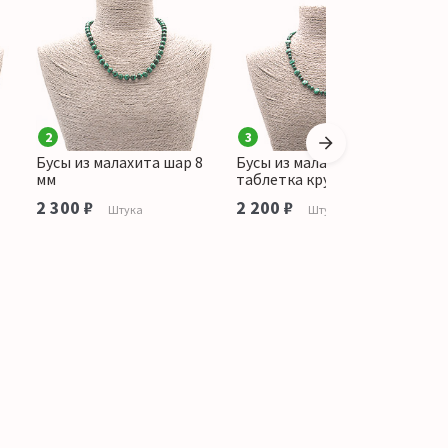
2
3
Бусы из малахита шар 8
Бусы из малахита
Б
мм
таблетка круглая
б
2 300 ₽
2 200 ₽
2
Штука
Штука