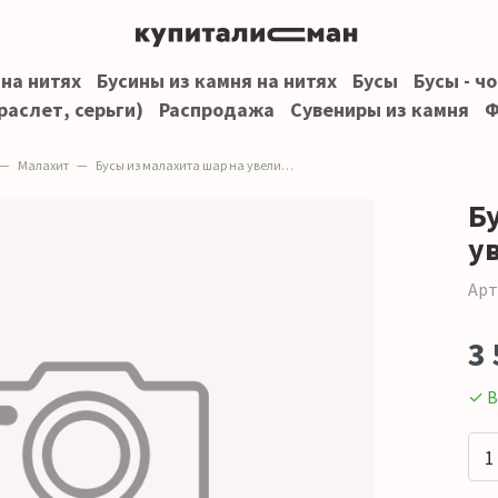
 на нитях
Бусины из камня на нитях
Бусы
Бусы - ч
раслет, серьги)
Распродажа
Сувениры из камня
Ф
Малахит
Бусы из малахита шар на увеличение
Б
у
Арт
3 
✓ В