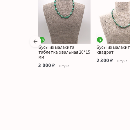
13
3
алахита шар 7,5
Бусы из малахита
Бусы из малахи
тавками из
таблетка овальная 20*15
квадрат
мм
2 300 ₽
Штука
аличии
3 000 ₽
Штука