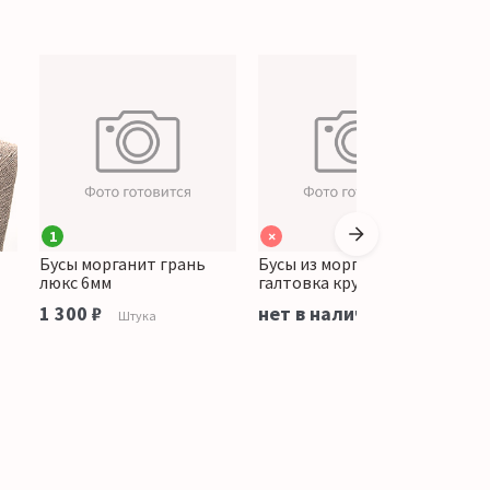
1
×
Бусы морганит грань
Бусы из морганита
Б
люкс 6мм
галтовка крупная
1
1 300 ₽
нет в наличии
н
Штука