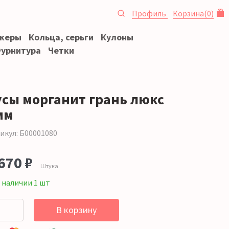
Профиль
Корзина
(
0
)
океры
Кольца, серьги
Кулоны
урнитура
Четки
усы морганит грань люкс
мм
икул: Б00001080
670 ₽
Штука
 наличии 1 шт
В корзину