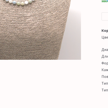
Кор
Цв
Ди
Дл
Фо
Кам
Пов
Тип
Тип