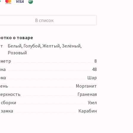
В список
отко о товаре
ет
Белый, Голубой, Желтый, Зелёный,
Розовый
аметр
8
ина
48
рма
Шар
ень
Морганит
ерхность
Граненая
 сборки
Узел
 замка
Карабин