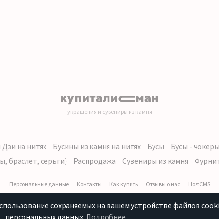
украшения и сувениры из камня
 Дзи на нитях
Бусины из камня на нитях
Бусы
Бусы - чокер
ы, браслет, серьги)
Распродажа
Сувениры из камня
Фурни
Персональные данные
Контакты
Как купить
Отзывы о нас
HostCMS
использование сохраняемых на вашем устройстве файлов cooki
персональных данных.
Подробнее