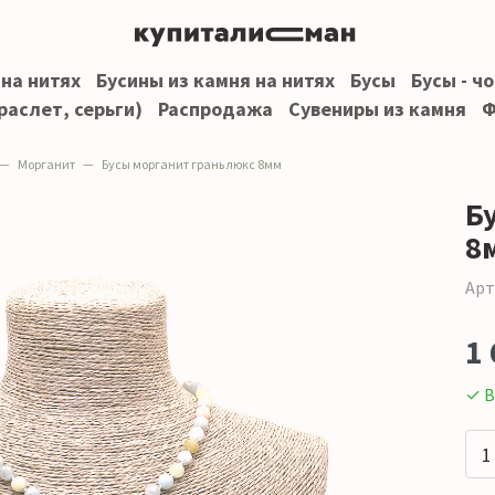
 на нитях
Бусины из камня на нитях
Бусы
Бусы - ч
раслет, серьги)
Распродажа
Сувениры из камня
Ф
Морганит
Бусы морганит грань люкс 8мм
Б
8
Арт
1 
✓ В