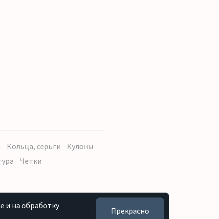
ы
Кольца, серьги
Кулоны
тура
Четки
e и на обработку
Прекрасно