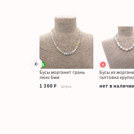
1
×
морганита
Бусы морганит грань
Бусы из морган
 10*8 мм
люкс 6мм
галтовка крупн
аличии
1 300 ₽
нет в наличи
Штука