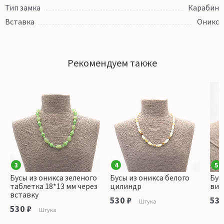
Тип замка
Карабин
Вставка
Оникс
Рекомендуем также
3
4
5
Бусы из оникса зеленого
Бусы из оникса белого
Бус
таблетка 18*13 мм через
цилиндр
вит
вставку
530 ₽
530
Штука
530 ₽
Штука