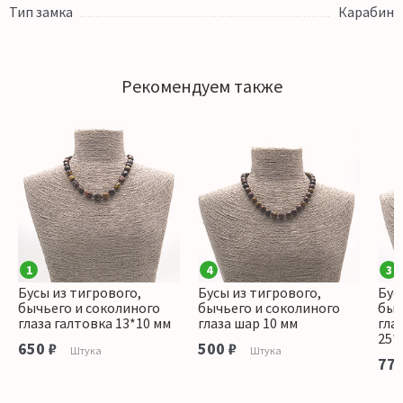
Тип замка
Карабин
Рекомендуем также
1
4
3
Бусы из тигрового,
Бусы из тигрового,
Бус
бычьего и соколиного
бычьего и соколиного
быч
глаза галтовка 13*10 мм
глаза шар 10 мм
гла
25*
650 ₽
500 ₽
Штука
Штука
770