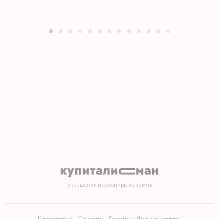
1
2
3
4
5
6
7
8
9
10
11
12
13
украшения и сувениры из камня
Браслеты
Броши
Бусины Дзи на нитях