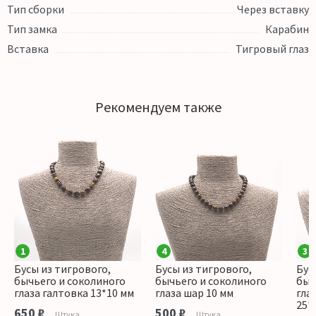
Тип сборки
Через вставку
Тип замка
Карабин
Вставка
Тигровый глаз
Рекомендуем также
1
4
3
Бусы из тигрового,
Бусы из тигрового,
Бус
бычьего и соколиного
бычьего и соколиного
быч
глаза галтовка 13*10 мм
глаза шар 10 мм
гла
25*
650 ₽
500 ₽
Штука
Штука