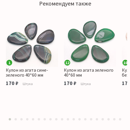
Рекомендуем также
1
12
10
Кулон из агата сине-
Кулон из агата зеленого
Кул
зеленого 40*60 мм
40*60 мм
беж
170 ₽
170 ₽
170
Штука
Штука
1
2
3
4
5
6
7
8
9
10
11
12
13
14
15
16
17
18
19
20