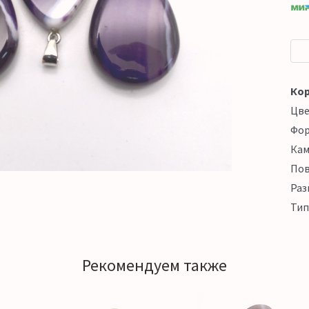
Кор
Цв
Фо
Кам
Пов
Раз
Тип
Рекомендуем также