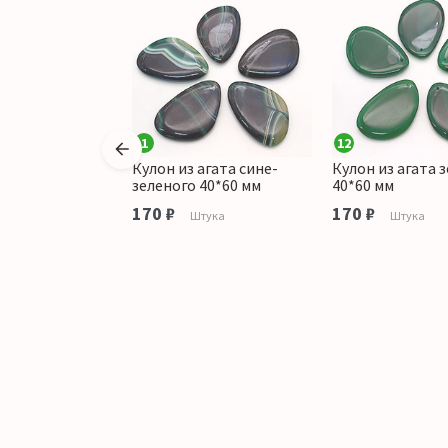
1
12
 агата ботсвана
Кулон из агата сине-
Кулон из агата 
зеленого 40*60 мм
40*60 мм
170 ₽
170 ₽
Штука
Штука
Штука