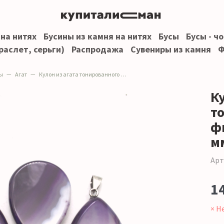
 на нитях
Бусины из камня на нитях
Бусы
Бусы - ч
раслет, серьги)
Распродажа
Сувениры из камня
Ф
ы
Агат
Кулон из агата тонированного фиолетового капля 35*25 мм
Ку
т
ф
м
Арт
1
× Н