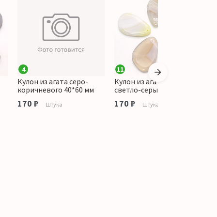
4
11
Кулон из агата серо-
Кулон из агата цвет
К
коричневого 40*60 мм
светло-серый 40*60 мм
к
170 ₽
170 ₽
о
Штука
Штука