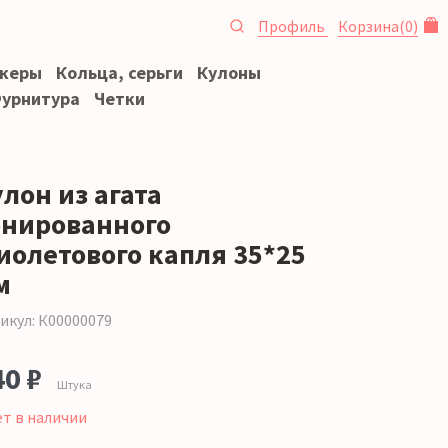
Профиль
Корзина
(
0
)
океры
Кольца, серьги
Кулоны
урнитура
Четки
лон из агата
онированного
иолетового капля 35*25
м
икул: К00000079
40 ₽
Штука
ет в наличии