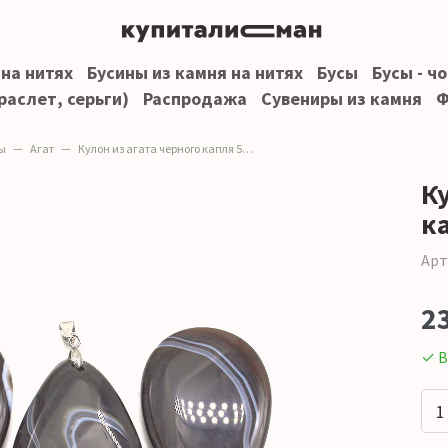
 на нитях
Бусины из камня на нитях
Бусы
Бусы - ч
раслет, серьги)
Распродажа
Сувениры из камня
Ф
ы
Агат
Кулон из агата черного капля 55*35 мм
Ку
к
Арт
2
✓ В