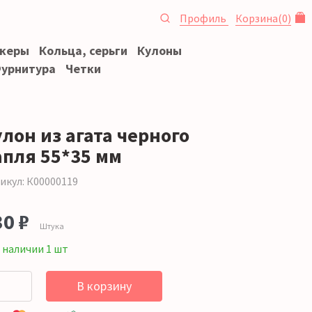
Профиль
Корзина
(
0
)
океры
Кольца, серьги
Кулоны
урнитура
Четки
лон из агата черного
апля 55*35 мм
икул: К00000119
30 ₽
Штука
 наличии 1 шт
В корзину