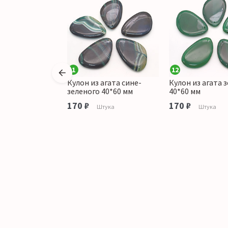
1
12
агата черного
Кулон из агата сине-
Кулон из агата 
зеленого 40*60 мм
40*60 мм
170 ₽
170 ₽
тука
Штука
Штука