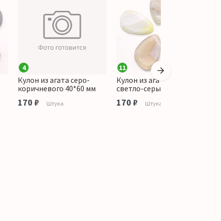
4
11
Кулон из агата серо-
Кулон из агата цвет
К
коричневого 40*60 мм
светло-серый 40*60 мм
к
170 ₽
170 ₽
о
Штука
Штука