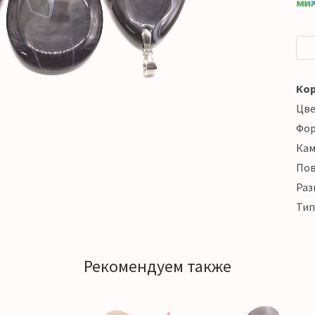
Кор
Цв
Фо
Кам
Пов
Раз
Тип
Рекомендуем также