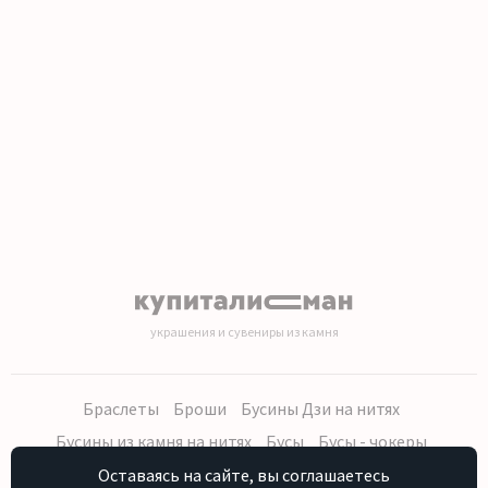
1
2
3
4
5
6
7
8
9
10
11
12
13
14
15
16
17
18
19
20
украшения и сувениры из камня
Браслеты
Броши
Бусины Дзи на нитях
Бусины из камня на нитях
Бусы
Бусы - чокеры
Кольца, серьги
Кулоны
Наборы (бусы, браслет, серьги)
Оставаясь на сайте, вы соглашаетесь