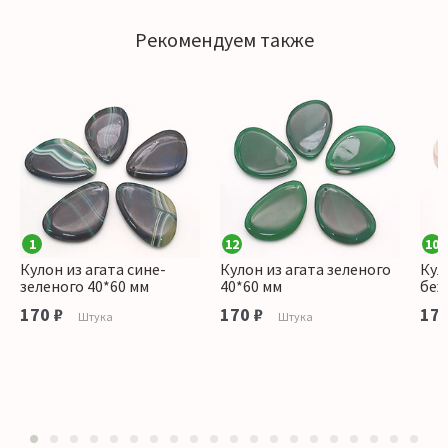
Рекомендуем также
1
12
10
Кулон из агата сине-
Кулон из агата зеленого
Кул
зеленого 40*60 мм
40*60 мм
беж
170 ₽
170 ₽
170
Штука
Штука