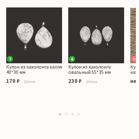
7
6
×
Кулон из кахолонга капля
Кулон из кахолонга
Кул
40*30 мм
овальный 55*35 мм
ках
170 ₽
230 ₽
нет
Штука
Штука
1
2
3
4