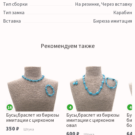
Тип сборки
На резинке, Через вставку
Тип замка
Карабин
Вставка
Бирюза имитация
Рекомендуем также
16
4
4
Бусы,браслет из бирюзы
Бусы,браслет из бирюзы
Бус
имитации с цирконом
имитации с цирконом
бир
овал
боч
350 ₽
Штука
600 ₽
640
Штука