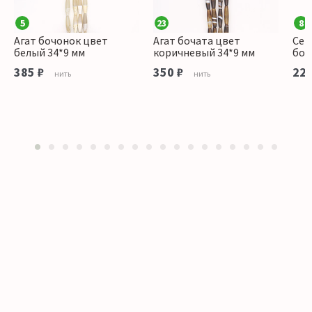
5
23
8
Агат бочонок цвет
Агат бочата цвет
Сер
белый 34*9 мм
коричневый 34*9 мм
боч
385 ₽
350 ₽
220
нить
нить
1
2
3
4
5
6
7
8
9
10
11
12
13
14
15
16
17
18