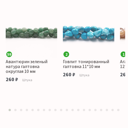
59
2
1
Авантюрин зеленый
Говлит тонированный
Ага
натура галтовка
галтовка 11*10 мм
12*
округлая 10 мм
260 ₽
260
Штука
260 ₽
Штука
1
2
3
4
5
6
7
8
9
10
11
12
13
14
15
16
17
18
19
20