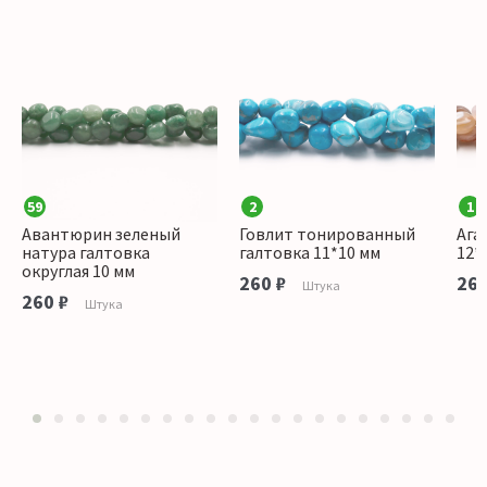
59
2
1
Авантюрин зеленый
Говлит тонированный
Ага
натура галтовка
галтовка 11*10 мм
12*
округлая 10 мм
260 ₽
260
Штука
260 ₽
Штука
1
2
3
4
5
6
7
8
9
10
11
12
13
14
15
16
17
18
19
20