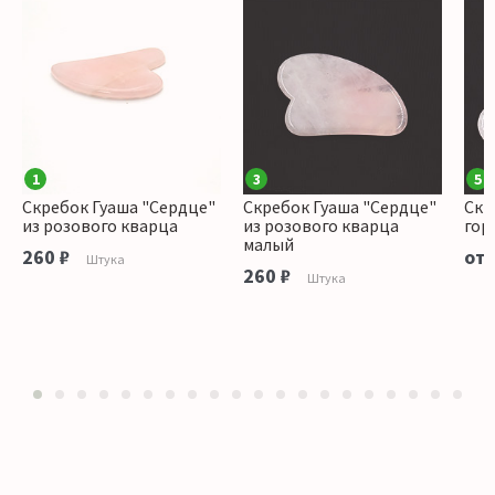
1
3
5
Скребок Гуаша "Сердце"
Скребок Гуаша "Сердце"
Скр
из розового кварца
из розового кварца
гор
малый
260 ₽
от 
Штука
260 ₽
Штука
1
2
3
4
5
6
7
8
9
10
11
12
13
14
15
16
17
18
19
20