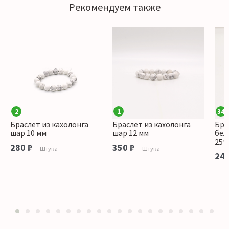
Рекомендуем также
2
1
34
Браслет из кахолонга
Браслет из кахолонга
Бра
шар 10 мм
шар 12 мм
бел
25*
280 ₽
350 ₽
Штука
Штука
240
1
2
3
4
5
6
7
8
9
10
11
12
13
14
15
16
17
18
19
20