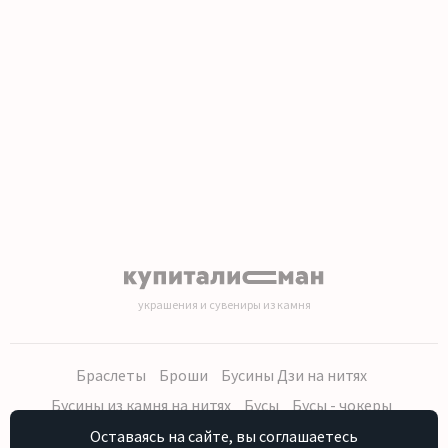
1
2
3
4
5
6
7
8
9
10
11
12
13
14
15
16
17
18
19
20
украшения и сувениры из камня
Браслеты
Броши
Бусины Дзи на нитях
Бусины из камня на нитях
Бусы
Бусы - чокеры
Кольца, серьги
Кулоны
Наборы (бусы, браслет, серьги)
Оставаясь на сайте, вы соглашаетесь