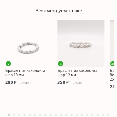
Рекомендуем также
2
1
34
Браслет из кахолонга
Браслет из кахолонга
Бра
шар 10 мм
шар 12 мм
бел
25*
280 ₽
350 ₽
Штука
Штука
240