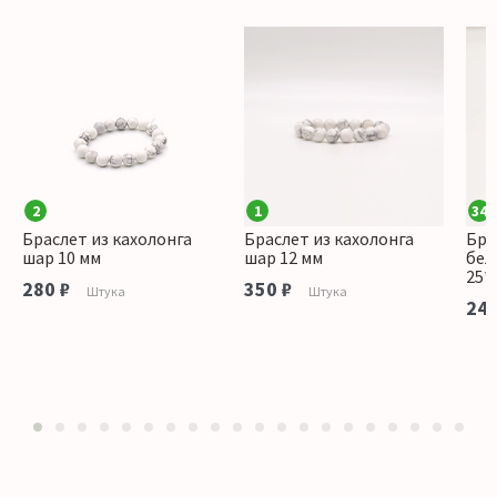
2
1
34
Браслет из кахолонга
Браслет из кахолонга
Бра
шар 10 мм
шар 12 мм
бел
25*
280 ₽
350 ₽
Штука
Штука
240
1
2
3
4
5
6
7
8
9
10
11
12
13
14
15
16
17
18
19
20