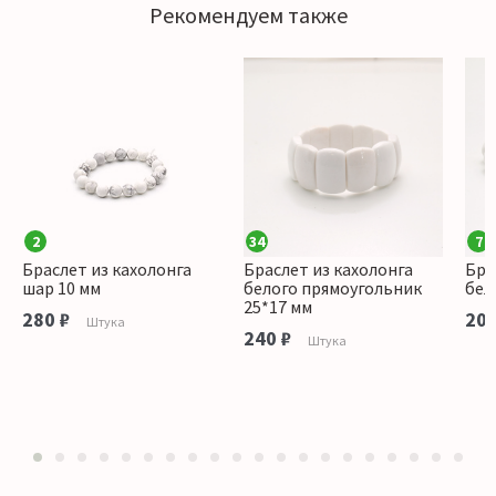
Рекомендуем также
2
34
7
Браслет из кахолонга
Браслет из кахолонга
Бра
шар 10 мм
белого прямоугольник
бел
25*17 мм
280 ₽
200
Штука
240 ₽
Штука
1
2
3
4
5
6
7
8
9
10
11
12
13
14
15
16
17
18
19
20