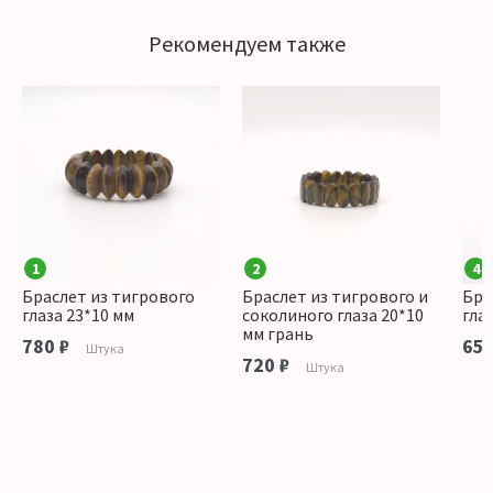
Рекомендуем также
1
2
4
Браслет из тигрового
Браслет из тигрового и
Бра
глаза 23*10 мм
соколиного глаза 20*10
гла
мм грань
780 ₽
650
Штука
720 ₽
Штука