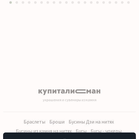
1
2
3
4
5
6
7
8
9
10
11
12
13
14
15
16
17
18
19
20
украшения и сувениры из камня
Браслеты
Броши
Бусины Дзи на нитях
Бусины из камня на нитях
Бусы
Бусы - чокеры