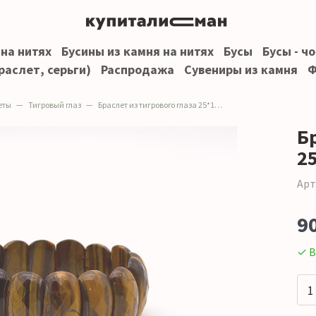
 на нитях
Бусины из камня на нитях
Бусы
Бусы - ч
раслет, серьги)
Распродажа
Сувениры из камня
Ф
еты
Тигровый глаз
Браслет из тигрового глаза 25*13 мм грань
Бр
2
Арт
9
✓ В