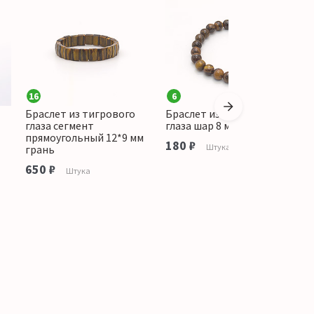
16
6
Браслет из тигрового
Браслет из тигрового
Б
глаза сегмент
глаза шар 8 мм
г
прямоугольный 12*9 мм
180 ₽
7
Штука
грань
650 ₽
Штука