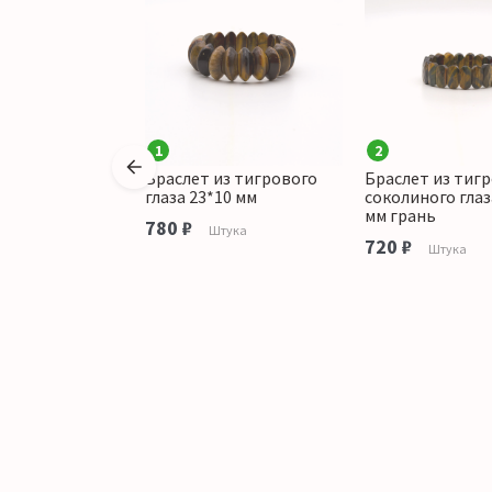
1
2
из тигрового
Браслет из тигрового
Браслет из тигр
мент грань
глаза 23*10 мм
соколиного глаз
мм
мм грань
780 ₽
Штука
720 ₽
тука
Штука