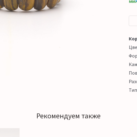
Кор
Цв
Фо
Кам
Пов
Раз
Тип
Рекомендуем также