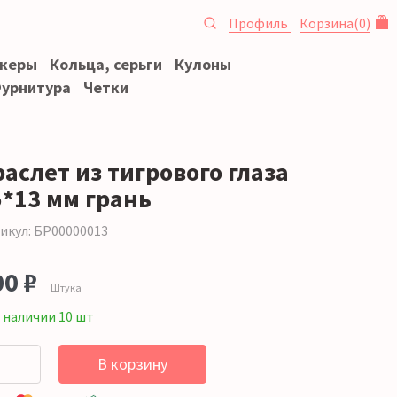
Профиль
Корзина
(
0
)
океры
Кольца, серьги
Кулоны
урнитура
Четки
аслет из тигрового глаза
5*13 мм грань
икул: БР00000013
00 ₽
Штука
 наличии 10 шт
В корзину