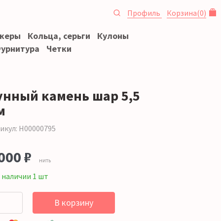
Профиль
Корзина
(
0
)
океры
Кольца, серьги
Кулоны
урнитура
Четки
унный камень шар 5,5
м
икул: Н00000795
000 ₽
нить
 наличии 1 шт
В корзину