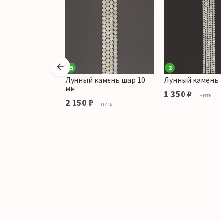
5
2
амень шар 4 мм
Лунный камень шар 10
Лунный камень 
мм
1 350 ₽
ить
нить
2 150 ₽
нить