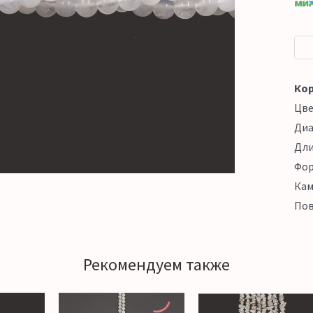
Кор
Цв
Ди
Дл
Фо
Кам
Пов
Рекомендуем также