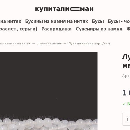
 на нитях
Бусины из камня на нитях
Бусы
Бусы - ч
раслет, серьги)
Распродажа
Сувениры из камня
Ф
ы из камня на нитях
Лунный камень
Лунный камень шар 5,5 мм
Л
м
Арт
1 
✓ В