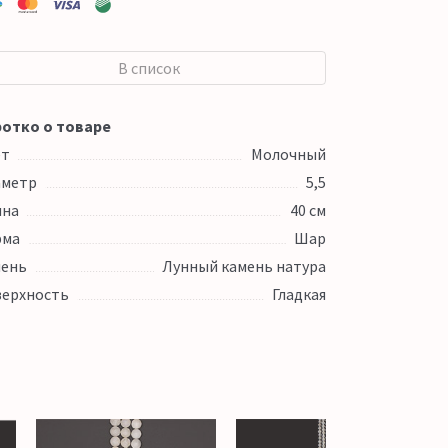
В список
отко о товаре
ет
Молочный
аметр
5,5
ина
40 см
рма
Шар
ень
Лунный камень натура
ерхность
Гладкая