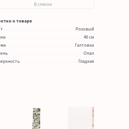
В список
отко о товаре
ет
Розовый
ина
40 см
рма
Галтовка
ень
Опал
ерхность
Гладкая