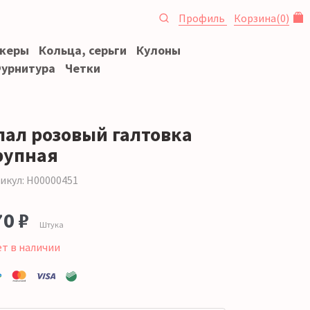
Профиль
Корзина
(
0
)
океры
Кольца, серьги
Кулоны
урнитура
Четки
пал розовый галтовка
рупная
икул: Н00000451
70 ₽
Штука
ет в наличии