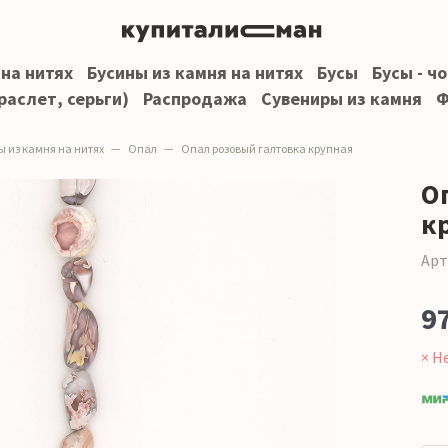
 на нитях
Бусины из камня на нитях
Бусы
Бусы - ч
раслет, серьги)
Распродажа
Сувениры из камня
Ф
ы из камня на нитях
Опал
Опал розовый галтовка крупная
О
к
Арт
9
× Н