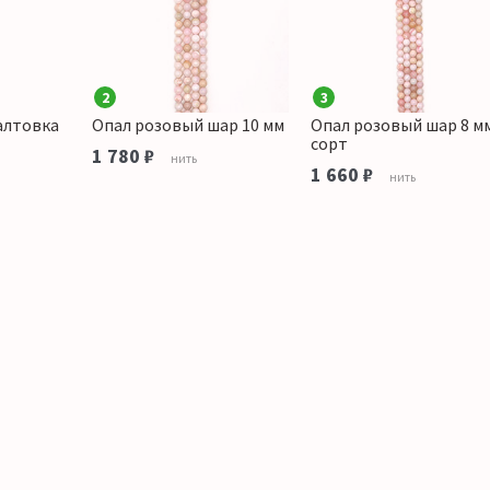
2
3
алтовка
Опал розовый шар 10 мм
Опал розовый шар 8 мм
сорт
1 780 ₽
нить
1 660 ₽
нить