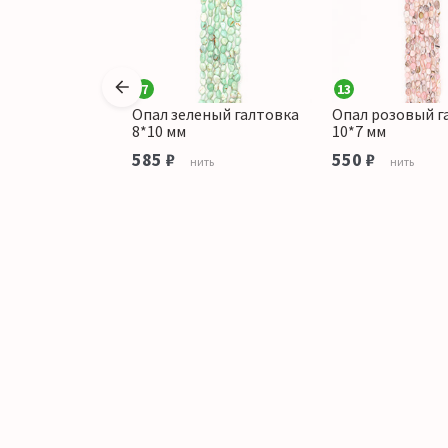
7
13
овый цилиндр
Опал зеленый галтовка
Опал розовый г
*7 мм
8*10 мм
10*7 мм
585 ₽
550 ₽
тука
нить
нить