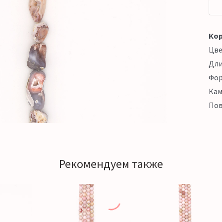
Кор
Цв
Дл
Фо
Кам
Пов
Рекомендуем также