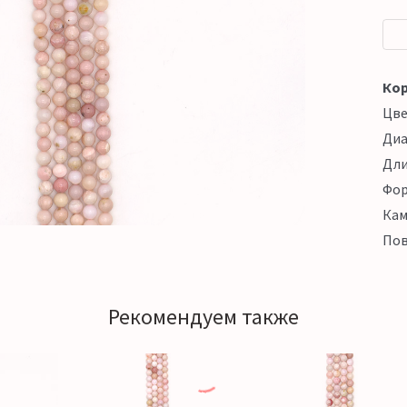
Кор
Цв
Ди
Дл
Фо
Кам
Пов
Рекомендуем также