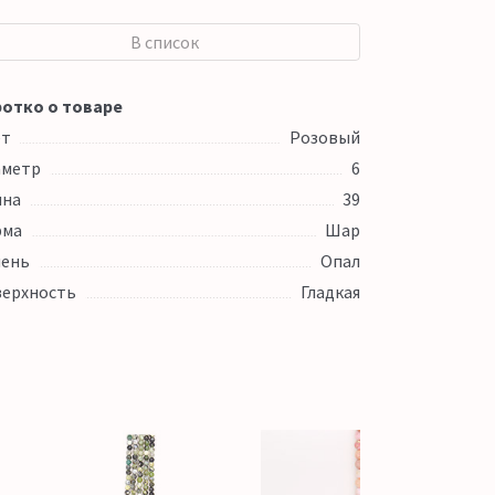
В список
отко о товаре
ет
Розовый
аметр
6
ина
39
рма
Шар
ень
Опал
ерхность
Гладкая