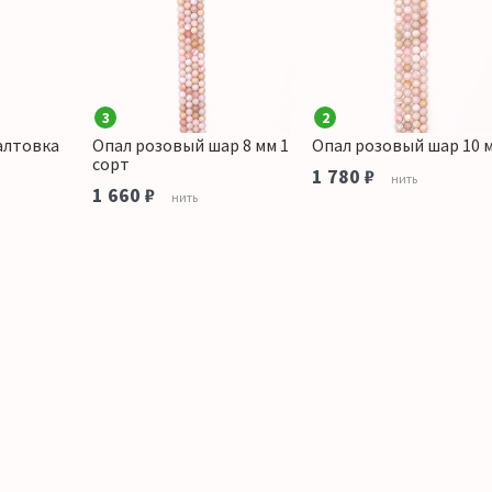
3
2
алтовка
Опал розовый шар 8 мм 1
Опал розовый шар 10 
сорт
1 780 ₽
нить
1 660 ₽
нить