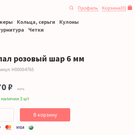
Профиль
Корзина
(
0
)
океры
Кольца, серьги
Кулоны
урнитура
Четки
пал розовый шар 6 мм
икул: Н00004765
70 ₽
нить
 наличии 3 шт
В корзину