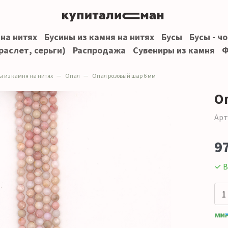
 на нитях
Бусины из камня на нитях
Бусы
Бусы - ч
раслет, серьги)
Распродажа
Сувениры из камня
Ф
ы из камня на нитях
Опал
Опал розовый шар 6 мм
О
Арт
9
✓ В