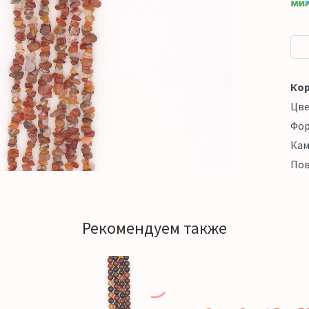
Кор
Цв
Фо
Кам
Пов
Рекомендуем также