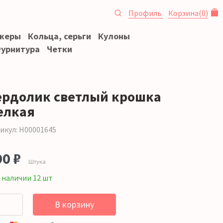
Профиль
Корзина
(
0
)
океры
Кольца, серьги
Кулоны
урнитура
Четки
ердолик светлый крошка
елкая
икул: Н00001645
90 ₽
Штука
 наличии 12 шт
В корзину