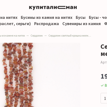
 на нитях
Бусины из камня на нитях
Бусы
Бусы - ч
раслет, серьги)
Распродажа
Сувениры из камня
Ф
ы из камня на нитях
Сердолик
Сердолик светлый крошка мелкая
С
м
Арт
1
✓ В