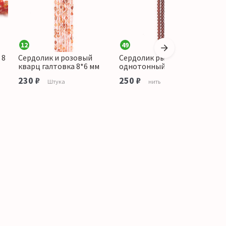
12
49
2
 8
Сердолик и розовый
Сердолик рыжий
С
кварц галтовка 8*6 мм
однотонный шар 8 мм
ш
230 ₽
250 ₽
1
Штука
нить