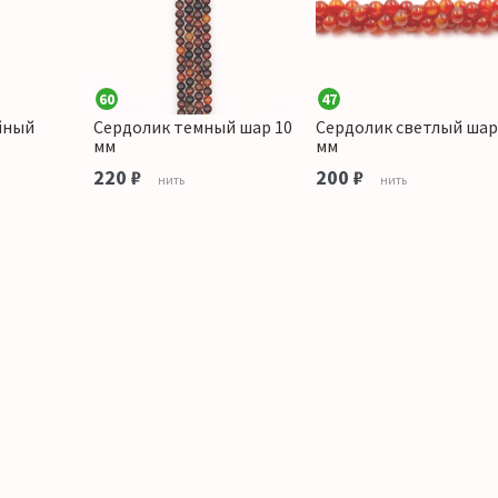
60
47
йный
Сердолик темный шар 10
Сердолик светлый шар
мм
мм
220 ₽
200 ₽
нить
нить