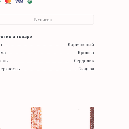
В список
отко о товаре
ет
Коричневый
рма
Крошка
ень
Сердолик
ерхность
Гладкая