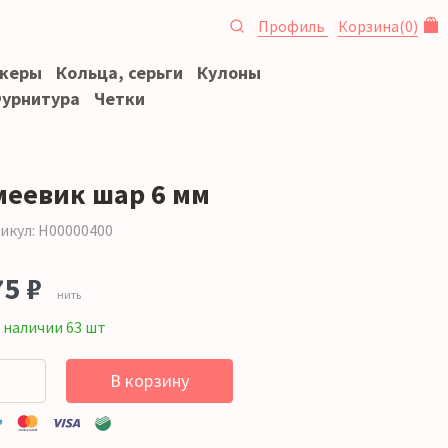
Профиль
Корзина
(
0
)
океры
Кольца, серьги
Кулоны
урнитура
Четки
меевик шар 6 мм
икул: Н00000400
75 ₽
нить
 наличии 63 шт
В корзину