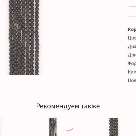
Кор
Цв
Ди
Дл
Фо
Кам
Пов
Рекомендуем также