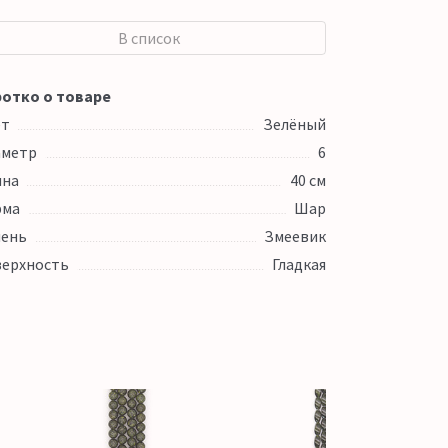
В список
отко о товаре
ет
Зелёный
аметр
6
ина
40 см
рма
Шар
ень
Змеевик
ерхность
Гладкая