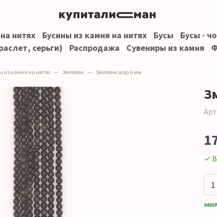
 на нитях
Бусины из камня на нитях
Бусы
Бусы - ч
раслет, серьги)
Распродажа
Сувениры из камня
Ф
ы из камня на нитях
Змеевик
Змеевик шар 6 мм
З
Арт
1
✓ В