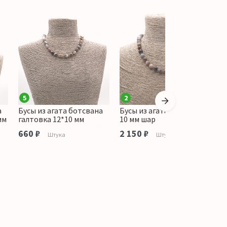
5
2
а
Бусы из агата ботсвана
Бусы из агата ботсвана
Б
мм
галтовка 12*10 мм
10 мм шар
т
660 ₽
2 150 ₽
1
Штука
Штука