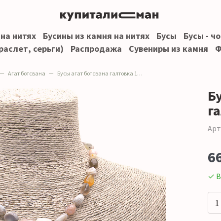
 на нитях
Бусины из камня на нитях
Бусы
Бусы - ч
раслет, серьги)
Распродажа
Сувениры из камня
Ф
Агат ботсвана
Бусы агат ботсвана галтовка 10*8 мм
Б
г
Арт
6
✓ В