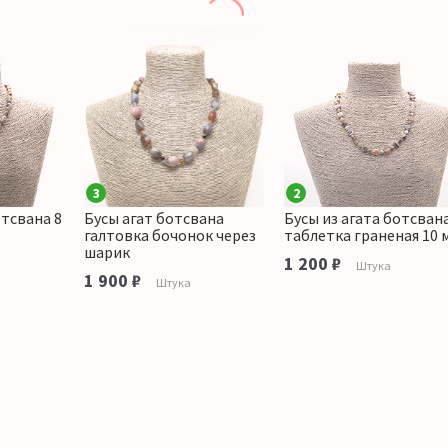
3
2
отсвана 8
Бусы агат ботсвана
Бусы из агата ботсван
галтовка бочонок через
таблетка граненая 10 
шарик
1 200 ₽
Штука
1 900 ₽
Штука