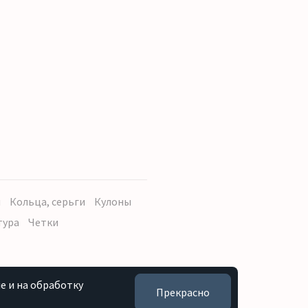
ы
Кольца, серьги
Кулоны
тура
Четки
e и на обработку
Прекрасно