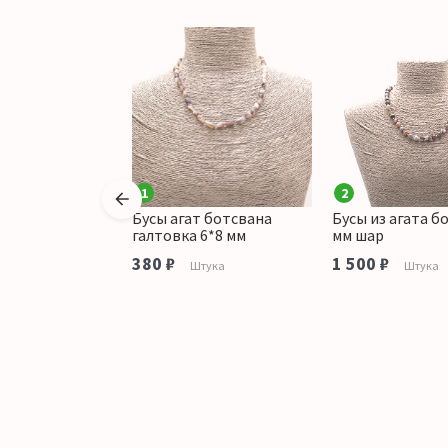
1
2
агата ботсвана
Бусы агат ботсвана
Бусы из агата б
 галтовка 15*13
галтовка 6*8 мм
мм шар
380 ₽
1 500 ₽
Штука
Штука
аличии