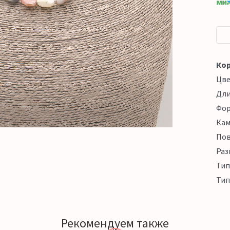
Кор
Цв
Дл
Фо
Кам
Пов
Раз
Тип
Тип
Рекомендуем также