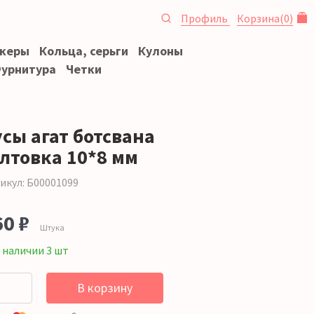
Профиль
Корзина
(
0
)
океры
Кольца, серьги
Кулоны
урнитура
Четки
усы агат ботсвана
алтовка 10*8 мм
икул: Б00001099
60 ₽
Штука
 наличии 3 шт
В корзину