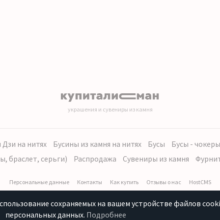
украшения и сувениры из камня
 Дзи на нитях
Бусины из камня на нитях
Бусы
Бусы - чокер
ы, браслет, серьги)
Распродажа
Сувениры из камня
Фурни
Персональные данные
Контакты
Как купить
Отзывы о нас
HostCMS
использование сохраняемых на вашем устройстве файлов cooki
персональных данных.
Подробнее