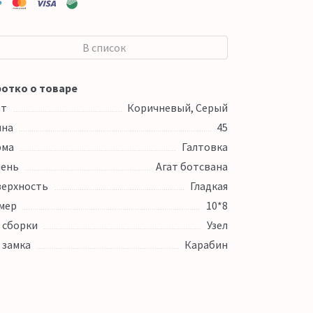
В список
отко о товаре
ет
Коричневый, Серый
ина
45
рма
Галтовка
ень
Агат ботсвана
ерхность
Гладкая
мер
10*8
 сборки
Узел
 замка
Карабин