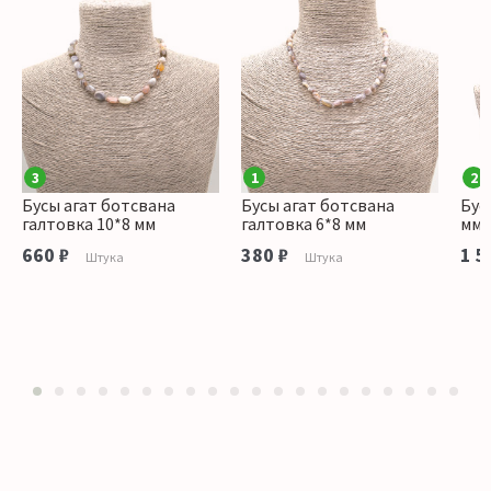
3
1
2
Бусы агат ботсвана
Бусы агат ботсвана
Бус
галтовка 10*8 мм
галтовка 6*8 мм
мм 
660 ₽
380 ₽
1 5
Штука
Штука
1
2
3
4
5
6
7
8
9
10
11
12
13
14
15
16
17
18
19
20