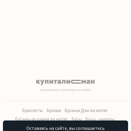
1
2
3
4
5
6
7
8
9
10
11
12
13
14
15
16
украшения и сувениры из камня
Браслеты
Броши
Бусины Дзи на нитях
Бусины из камня на нитях
Бусы
Бусы - чокеры
Кольца, серьги
Кулоны
Наборы (бусы, браслет, серьги)
Оставаясь на сайте, вы соглашаетесь