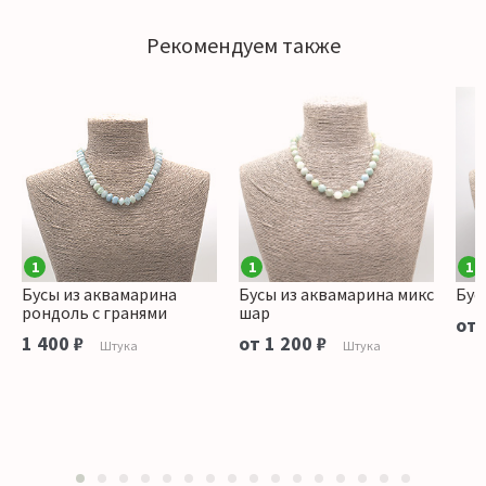
Рекомендуем также
1
1
1
Бусы из аквамарина
Бусы из аквамарина микс
Бус
рондоль с гранями
шар
от 
1 400 ₽
от 1 200 ₽
Штука
Штука