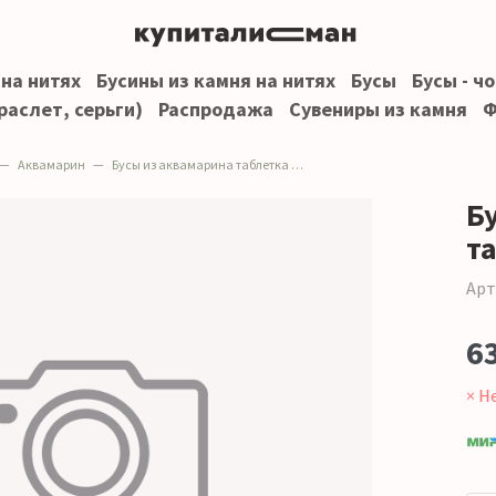
 на нитях
Бусины из камня на нитях
Бусы
Бусы - ч
раслет, серьги)
Распродажа
Сувениры из камня
Ф
Аквамарин
Бусы из аквамарина таблетка 20*15 мм
Б
т
Арт
6
× Н