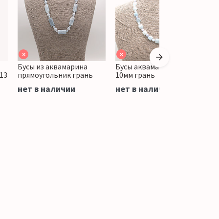
×
×
Бусы из аквамарина
Бусы аквамарин квадрат
Б
13
прямоугольник грань
10мм грань
ц
нет в наличии
нет в наличии
н