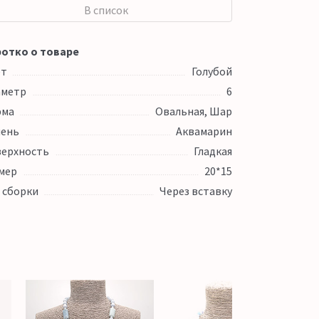
В список
отко о товаре
ет
Голубой
аметр
6
рма
Овальная, Шар
ень
Аквамарин
ерхность
Гладкая
мер
20*15
 сборки
Через вставку