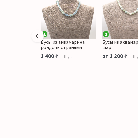
1
1
аквамарина
Бусы из аквамарина
Бусы из аквама
 17*12 мм
рондоль с гранями
шар
аличии
1 400 ₽
от 1 200 ₽
Штука
Шт