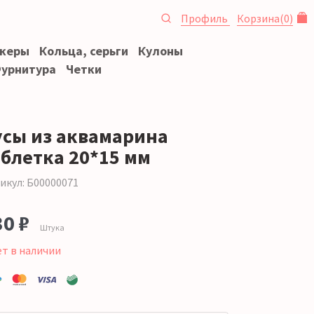
Профиль
Корзина
(
0
)
океры
Кольца, серьги
Кулоны
урнитура
Четки
усы из аквамарина
аблетка 20*15 мм
икул: Б00000071
30 ₽
Штука
ет в наличии