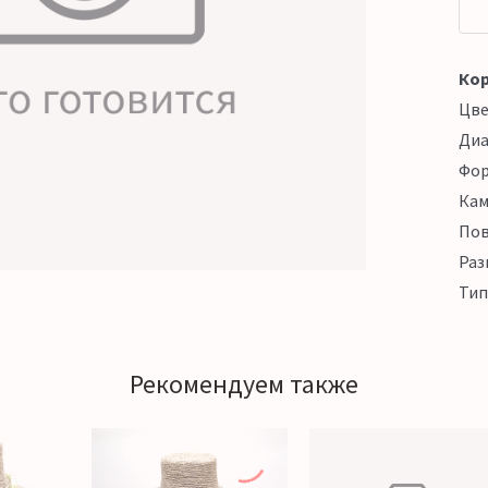
Кор
Цв
Ди
Фо
Кам
Пов
Раз
Тип
Рекомендуем также