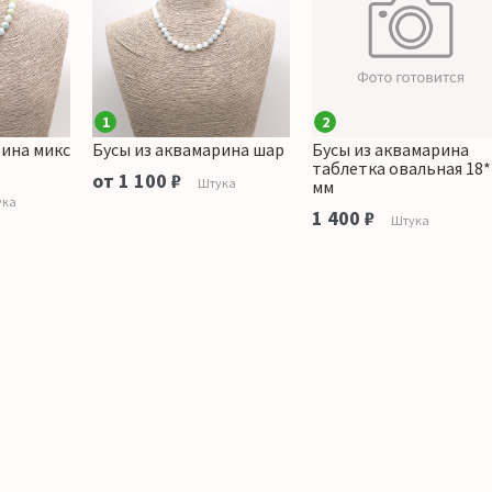
1
2
рина микс
Бусы из аквамарина шар
Бусы из аквамарина
таблетка овальная 18*
от 1 100 ₽
Штука
мм
ука
1 400 ₽
Штука