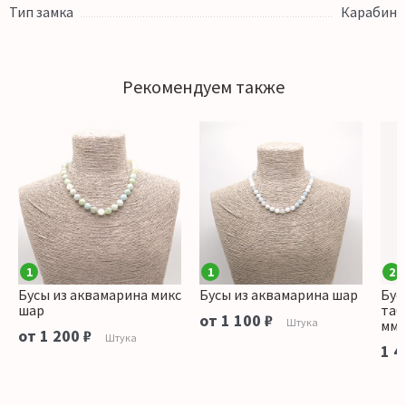
Тип замка
Карабин
Рекомендуем также
1
1
2
Бусы из аквамарина микс
Бусы из аквамарина шар
Бус
шар
таб
от 1 100 ₽
Штука
мм
от 1 200 ₽
Штука
1 4