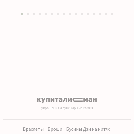
1
2
3
4
5
6
7
8
9
10
11
12
13
14
15
16
украшения и сувениры из камня
Браслеты
Броши
Бусины Дзи на нитях