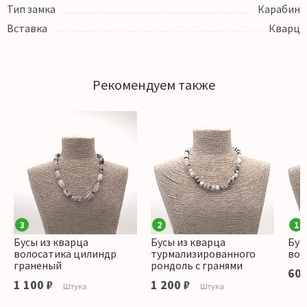
Тип замка
Карабин
Вставка
Кварц
Рекомендуем также
3
2
1
Бусы из кварца
Бусы из кварца
Бус
волосатика цилиндр
турмализированного
вол
граненый
рондоль с гранями
600
1 100 ₽
1 200 ₽
Штука
Штука