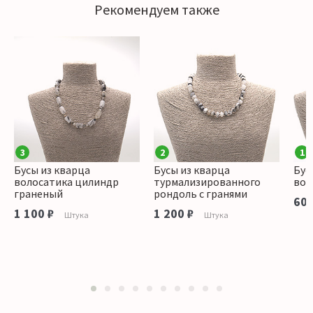
Рекомендуем также
3
2
1
Бусы из кварца
Бусы из кварца
Бус
волосатика цилиндр
турмализированного
вол
граненый
рондоль с гранями
600
1 100 ₽
1 200 ₽
Штука
Штука
1
2
3
4
5
6
7
8
9
10