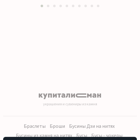
1
2
3
4
5
6
7
8
9
10
украшения и сувениры из камня
Браслеты
Броши
Бусины Дзи на нитях
Бусины из камня на нитях
Бусы
Бусы - чокеры