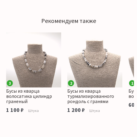
Рекомендуем также
3
2
1
Бусы из кварца
Бусы из кварца
Бус
волосатика цилиндр
турмализированного
вол
граненый
рондоль с гранями
600
1 100 ₽
1 200 ₽
Штука
Штука