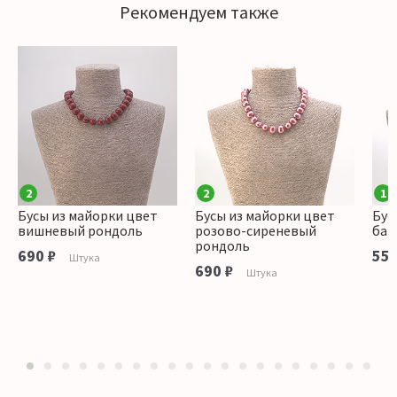
Рекомендуем также
2
2
1
Бусы из майорки цвет
Бусы из майорки цвет
Бус
вишневый рондоль
розово-сиреневый
бар
рондоль
690 ₽
550
Штука
690 ₽
Штука
1
2
3
4
5
6
7
8
9
10
11
12
13
14
15
16
17
18
19
20