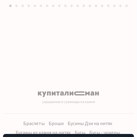
1
2
3
4
5
6
7
8
9
10
11
12
13
14
15
16
17
18
19
20
украшения и сувениры из камня
Браслеты
Броши
Бусины Дзи на нитях
Бусины из камня на нитях
Бусы
Бусы - чокеры