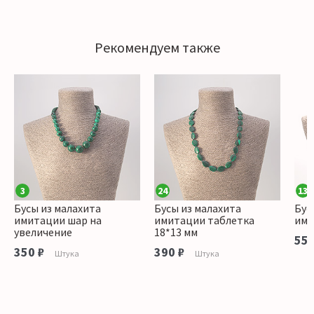
Рекомендуем также
3
24
13
Бусы из малахита
Бусы из малахита
Бус
имитации шар на
имитации таблетка
ими
увеличение
18*13 мм
550
350 ₽
390 ₽
Штука
Штука