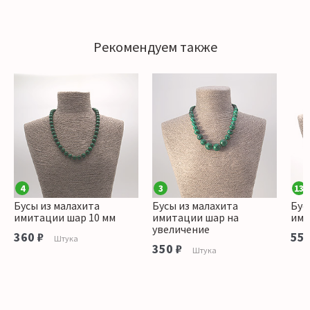
Рекомендуем также
4
3
13
Бусы из малахита
Бусы из малахита
Бус
имитации шар 10 мм
имитации шар на
ими
увеличение
360 ₽
550
Штука
350 ₽
Штука