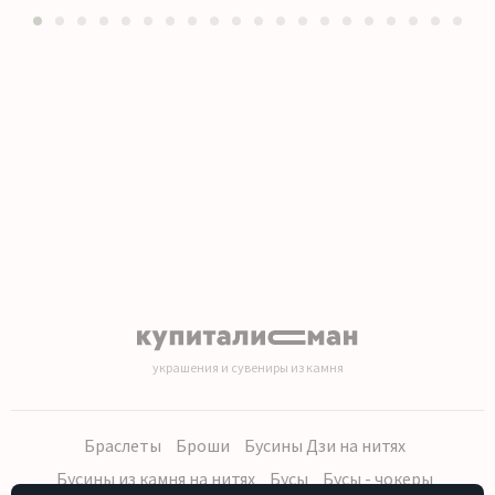
1
2
3
4
5
6
7
8
9
10
11
12
13
14
15
16
17
18
19
20
украшения и сувениры из камня
Браслеты
Броши
Бусины Дзи на нитях
Бусины из камня на нитях
Бусы
Бусы - чокеры