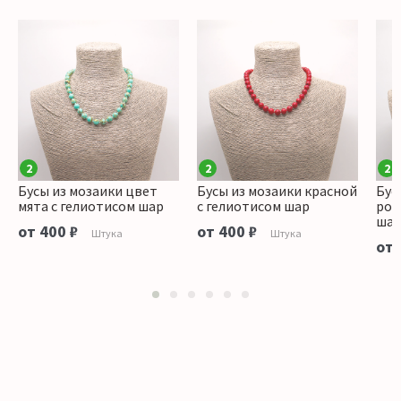
2
2
2
Бусы из мозаики цвет
Бусы из мозаики красной
Бус
мята с гелиотисом шар
с гелиотисом шар
роз
ша
от 400 ₽
от 400 ₽
Штука
Штука
от 
1
2
3
4
5
6