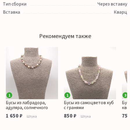
Тип сборки
Через вставку
Вставка
Кварц
Рекомендуем также
1
1
3
Бусы из лабрадора,
Бусы из самоцветов куб
Бус
адуляра, солнечного
с гранями
ква
1 650 ₽
850 ₽
750
Штука
Штука